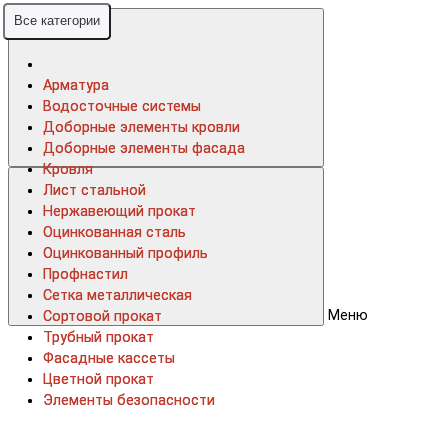
Все категории
Все категории
Арматура
Арматура
Водосточные системы
Водосточные системы
Доборные элементы кровли
Доборные элементы кровли
Доборные элементы фасада
Доборные элементы фасада
Кровля
Кровля
Лист стальной
Лист стальной
Нержавеющий прокат
Нержавеющий прокат
Оцинкованная сталь
Оцинкованная сталь
Оцинкованный профиль
Оцинкованный профиль
Профнастил
Профнастил
Сетка металлическая
Сетка металлическая
Меню
Сортовой прокат
Сортовой прокат
Трубный прокат
Трубный прокат
Фасадные кассеты
Фасадные кассеты
Цветной прокат
Цветной прокат
Элементы безопасности
Элементы безопасности