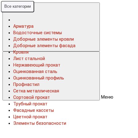
Все категории
Все категории
Арматура
Арматура
Водосточные системы
Водосточные системы
Доборные элементы кровли
Доборные элементы кровли
Доборные элементы фасада
Доборные элементы фасада
Кровля
Кровля
Лист стальной
Лист стальной
Нержавеющий прокат
Нержавеющий прокат
Оцинкованная сталь
Оцинкованная сталь
Оцинкованный профиль
Оцинкованный профиль
Профнастил
Профнастил
Сетка металлическая
Сетка металлическая
Меню
Сортовой прокат
Сортовой прокат
Трубный прокат
Трубный прокат
Фасадные кассеты
Фасадные кассеты
Цветной прокат
Цветной прокат
Элементы безопасности
Элементы безопасности