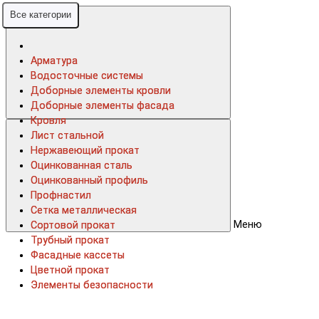
Все категории
Все категории
Арматура
Арматура
Водосточные системы
Водосточные системы
Доборные элементы кровли
Доборные элементы кровли
Доборные элементы фасада
Доборные элементы фасада
Кровля
Кровля
Лист стальной
Лист стальной
Нержавеющий прокат
Нержавеющий прокат
Оцинкованная сталь
Оцинкованная сталь
Оцинкованный профиль
Оцинкованный профиль
Профнастил
Профнастил
Сетка металлическая
Сетка металлическая
Меню
Сортовой прокат
Сортовой прокат
Трубный прокат
Трубный прокат
Фасадные кассеты
Фасадные кассеты
Цветной прокат
Цветной прокат
Элементы безопасности
Элементы безопасности