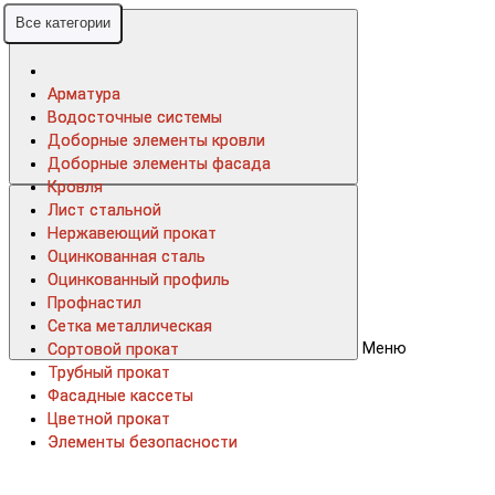
Все категории
Все категории
Арматура
Арматура
Водосточные системы
Водосточные системы
Доборные элементы кровли
Доборные элементы кровли
Доборные элементы фасада
Доборные элементы фасада
Кровля
Кровля
Лист стальной
Лист стальной
Нержавеющий прокат
Нержавеющий прокат
Оцинкованная сталь
Оцинкованная сталь
Оцинкованный профиль
Оцинкованный профиль
Профнастил
Профнастил
Сетка металлическая
Сетка металлическая
Меню
Сортовой прокат
Сортовой прокат
Трубный прокат
Трубный прокат
Фасадные кассеты
Фасадные кассеты
Цветной прокат
Цветной прокат
Элементы безопасности
Элементы безопасности