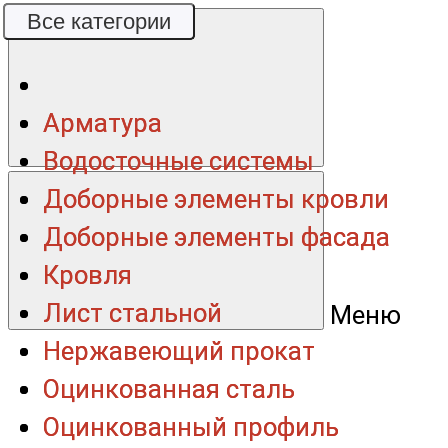
Все категории
Все категории
Арматура
Арматура
Водосточные системы
Водосточные системы
Доборные элементы кровли
Доборные элементы кровли
Доборные элементы фасада
Доборные элементы фасада
Кровля
Кровля
Лист стальной
Лист стальной
Меню
Нержавеющий прокат
Нержавеющий прокат
Оцинкованная сталь
Оцинкованная сталь
Оцинкованный профиль
Оцинкованный профиль