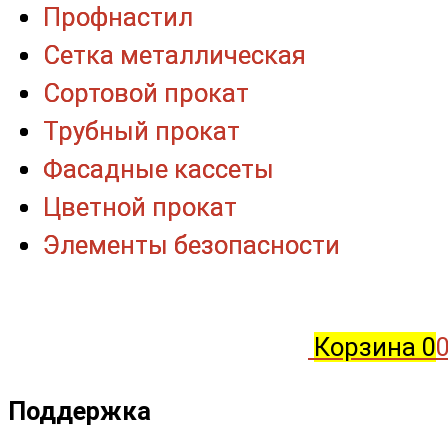
Профнастил
Профнастил
Сетка металлическая
Сетка металлическая
Сортовой прокат
Сортовой прокат
Трубный прокат
Трубный прокат
Фасадные кассеты
Фасадные кассеты
Цветной прокат
Цветной прокат
Элементы безопасности
Элементы безопасности
Корзина
0
0
Поддержка