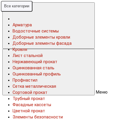
Все категории
Все категории
Арматура
Арматура
Водосточные системы
Водосточные системы
Доборные элементы кровли
Доборные элементы кровли
Доборные элементы фасада
Доборные элементы фасада
Кровля
Кровля
Лист стальной
Лист стальной
Нержавеющий прокат
Нержавеющий прокат
Оцинкованная сталь
Оцинкованная сталь
Оцинкованный профиль
Оцинкованный профиль
Профнастил
Профнастил
Сетка металлическая
Сетка металлическая
Меню
Сортовой прокат
Сортовой прокат
Трубный прокат
Трубный прокат
Фасадные кассеты
Фасадные кассеты
Цветной прокат
Цветной прокат
Элементы безопасности
Элементы безопасности