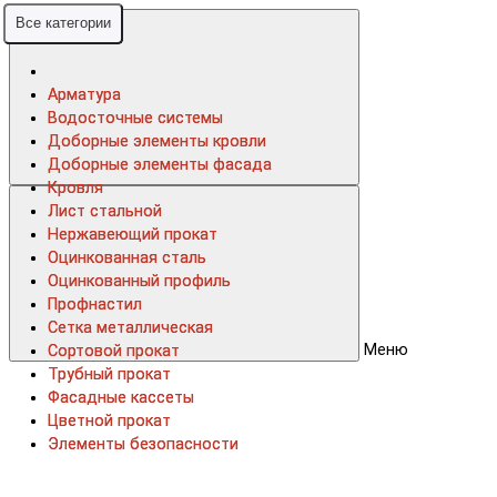
Все категории
Все категории
Арматура
Арматура
Водосточные системы
Водосточные системы
Доборные элементы кровли
Доборные элементы кровли
Доборные элементы фасада
Доборные элементы фасада
Кровля
Кровля
Лист стальной
Лист стальной
Нержавеющий прокат
Нержавеющий прокат
Оцинкованная сталь
Оцинкованная сталь
Оцинкованный профиль
Оцинкованный профиль
Профнастил
Профнастил
Сетка металлическая
Сетка металлическая
Меню
Сортовой прокат
Сортовой прокат
Трубный прокат
Трубный прокат
Фасадные кассеты
Фасадные кассеты
Цветной прокат
Цветной прокат
Элементы безопасности
Элементы безопасности