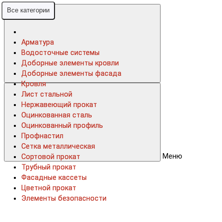
Все категории
Все категории
Арматура
Арматура
Водосточные системы
Водосточные системы
Доборные элементы кровли
Доборные элементы кровли
Доборные элементы фасада
Доборные элементы фасада
Кровля
Кровля
Лист стальной
Лист стальной
Нержавеющий прокат
Нержавеющий прокат
Оцинкованная сталь
Оцинкованная сталь
Оцинкованный профиль
Оцинкованный профиль
Профнастил
Профнастил
Сетка металлическая
Сетка металлическая
Меню
Сортовой прокат
Сортовой прокат
Трубный прокат
Трубный прокат
Фасадные кассеты
Фасадные кассеты
Цветной прокат
Цветной прокат
Элементы безопасности
Элементы безопасности