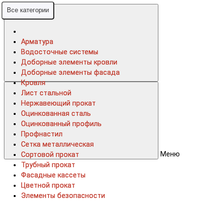
Все категории
Все категории
Арматура
Арматура
Водосточные системы
Водосточные системы
Доборные элементы кровли
Доборные элементы кровли
Доборные элементы фасада
Доборные элементы фасада
Кровля
Кровля
Лист стальной
Лист стальной
Нержавеющий прокат
Нержавеющий прокат
Оцинкованная сталь
Оцинкованная сталь
Оцинкованный профиль
Оцинкованный профиль
Профнастил
Профнастил
Сетка металлическая
Сетка металлическая
Меню
Сортовой прокат
Сортовой прокат
Трубный прокат
Трубный прокат
Фасадные кассеты
Фасадные кассеты
Цветной прокат
Цветной прокат
Элементы безопасности
Элементы безопасности