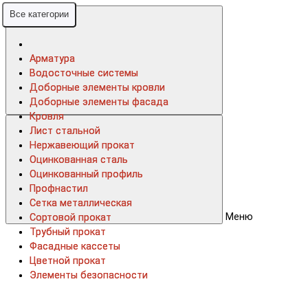
Все категории
Все категории
Арматура
Арматура
Водосточные системы
Водосточные системы
Доборные элементы кровли
Доборные элементы кровли
Доборные элементы фасада
Доборные элементы фасада
Кровля
Кровля
Лист стальной
Лист стальной
Нержавеющий прокат
Нержавеющий прокат
Оцинкованная сталь
Оцинкованная сталь
Оцинкованный профиль
Оцинкованный профиль
Профнастил
Профнастил
Сетка металлическая
Сетка металлическая
Меню
Сортовой прокат
Сортовой прокат
Трубный прокат
Трубный прокат
Фасадные кассеты
Фасадные кассеты
Цветной прокат
Цветной прокат
Элементы безопасности
Элементы безопасности