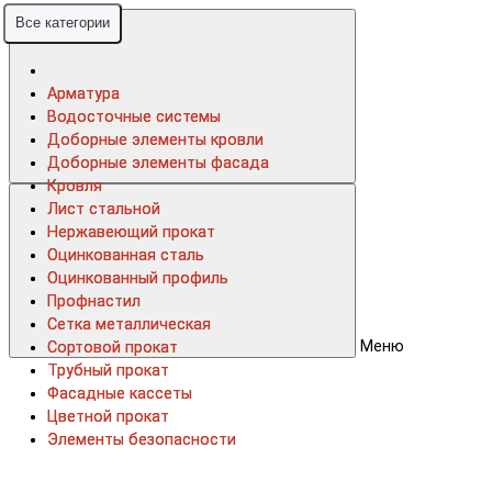
Все категории
Все категории
Арматура
Арматура
Водосточные системы
Водосточные системы
Доборные элементы кровли
Доборные элементы кровли
Доборные элементы фасада
Доборные элементы фасада
Кровля
Кровля
Лист стальной
Лист стальной
Нержавеющий прокат
Нержавеющий прокат
Оцинкованная сталь
Оцинкованная сталь
Оцинкованный профиль
Оцинкованный профиль
Профнастил
Профнастил
Сетка металлическая
Сетка металлическая
Меню
Сортовой прокат
Сортовой прокат
Трубный прокат
Трубный прокат
Фасадные кассеты
Фасадные кассеты
Цветной прокат
Цветной прокат
Элементы безопасности
Элементы безопасности