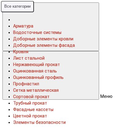
Все категории
Все категории
Арматура
Арматура
Водосточные системы
Водосточные системы
Доборные элементы кровли
Доборные элементы кровли
Доборные элементы фасада
Доборные элементы фасада
Кровля
Кровля
Лист стальной
Лист стальной
Нержавеющий прокат
Нержавеющий прокат
Оцинкованная сталь
Оцинкованная сталь
Оцинкованный профиль
Оцинкованный профиль
Профнастил
Профнастил
Сетка металлическая
Сетка металлическая
Меню
Сортовой прокат
Сортовой прокат
Трубный прокат
Трубный прокат
Фасадные кассеты
Фасадные кассеты
Цветной прокат
Цветной прокат
Элементы безопасности
Элементы безопасности