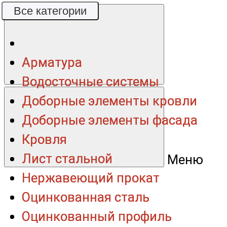
Все категории
Все категории
Арматура
Арматура
Водосточные системы
Водосточные системы
Доборные элементы кровли
Доборные элементы кровли
Доборные элементы фасада
Доборные элементы фасада
Кровля
Кровля
Лист стальной
Лист стальной
Меню
Нержавеющий прокат
Нержавеющий прокат
Оцинкованная сталь
Оцинкованная сталь
Оцинкованный профиль
Оцинкованный профиль