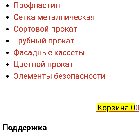
Профнастил
Профнастил
Сетка металлическая
Сетка металлическая
Сортовой прокат
Сортовой прокат
Трубный прокат
Трубный прокат
Фасадные кассеты
Фасадные кассеты
Цветной прокат
Цветной прокат
Элементы безопасности
Элементы безопасности
Корзина
0
0
Поддержка