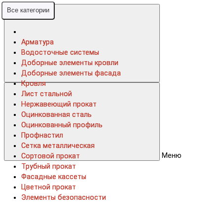
Все категории
Все категории
Арматура
Арматура
Водосточные системы
Водосточные системы
Доборные элементы кровли
Доборные элементы кровли
Доборные элементы фасада
Доборные элементы фасада
Кровля
Кровля
Лист стальной
Лист стальной
Нержавеющий прокат
Нержавеющий прокат
Оцинкованная сталь
Оцинкованная сталь
Оцинкованный профиль
Оцинкованный профиль
Профнастил
Профнастил
Сетка металлическая
Сетка металлическая
Меню
Сортовой прокат
Сортовой прокат
Трубный прокат
Трубный прокат
Фасадные кассеты
Фасадные кассеты
Цветной прокат
Цветной прокат
Элементы безопасности
Элементы безопасности