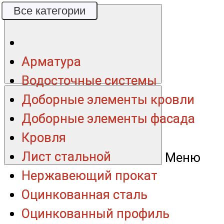
Все категории
Все категории
Арматура
Арматура
Водосточные системы
Водосточные системы
Доборные элементы кровли
Доборные элементы кровли
Доборные элементы фасада
Доборные элементы фасада
Кровля
Кровля
Лист стальной
Лист стальной
Меню
Нержавеющий прокат
Нержавеющий прокат
Оцинкованная сталь
Оцинкованная сталь
Оцинкованный профиль
Оцинкованный профиль