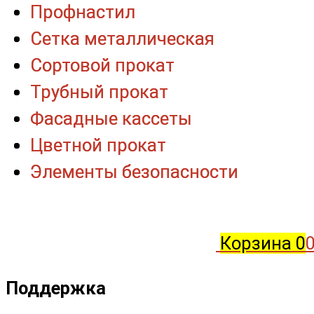
Профнастил
Профнастил
Сетка металлическая
Сетка металлическая
Сортовой прокат
Сортовой прокат
Трубный прокат
Трубный прокат
Фасадные кассеты
Фасадные кассеты
Цветной прокат
Цветной прокат
Элементы безопасности
Элементы безопасности
Корзина
0
0
Поддержка