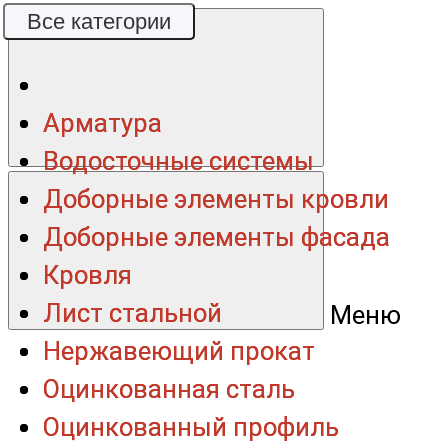
Все категории
Все категории
Арматура
Арматура
Водосточные системы
Водосточные системы
Доборные элементы кровли
Доборные элементы кровли
Доборные элементы фасада
Доборные элементы фасада
Кровля
Кровля
Лист стальной
Лист стальной
Меню
Нержавеющий прокат
Нержавеющий прокат
Оцинкованная сталь
Оцинкованная сталь
Оцинкованный профиль
Оцинкованный профиль