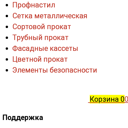
Профнастил
Профнастил
Сетка металлическая
Сетка металлическая
Сортовой прокат
Сортовой прокат
Трубный прокат
Трубный прокат
Фасадные кассеты
Фасадные кассеты
Цветной прокат
Цветной прокат
Элементы безопасности
Элементы безопасности
Корзина
0
0
Поддержка