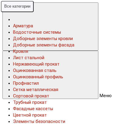
Все категории
Все категории
Арматура
Арматура
Водосточные системы
Водосточные системы
Доборные элементы кровли
Доборные элементы кровли
Доборные элементы фасада
Доборные элементы фасада
Кровля
Кровля
Лист стальной
Лист стальной
Нержавеющий прокат
Нержавеющий прокат
Оцинкованная сталь
Оцинкованная сталь
Оцинкованный профиль
Оцинкованный профиль
Профнастил
Профнастил
Сетка металлическая
Сетка металлическая
Меню
Сортовой прокат
Сортовой прокат
Трубный прокат
Трубный прокат
Фасадные кассеты
Фасадные кассеты
Цветной прокат
Цветной прокат
Элементы безопасности
Элементы безопасности