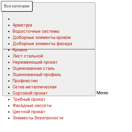
Все категории
Все категории
Арматура
Арматура
Водосточные системы
Водосточные системы
Доборные элементы кровли
Доборные элементы кровли
Доборные элементы фасада
Доборные элементы фасада
Кровля
Кровля
Лист стальной
Лист стальной
Нержавеющий прокат
Нержавеющий прокат
Оцинкованная сталь
Оцинкованная сталь
Оцинкованный профиль
Оцинкованный профиль
Профнастил
Профнастил
Сетка металлическая
Сетка металлическая
Меню
Сортовой прокат
Сортовой прокат
Трубный прокат
Трубный прокат
Фасадные кассеты
Фасадные кассеты
Цветной прокат
Цветной прокат
Элементы безопасности
Элементы безопасности