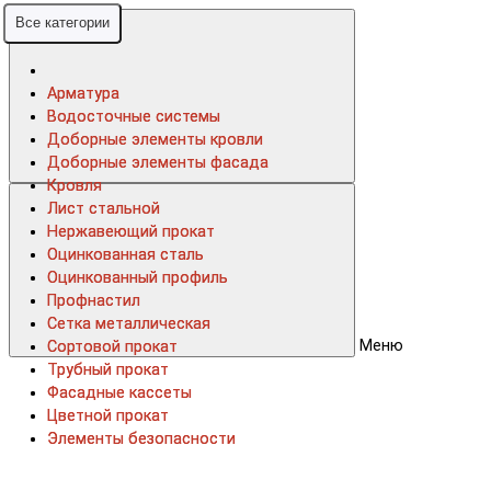
Все категории
Все категории
Арматура
Арматура
Водосточные системы
Водосточные системы
Доборные элементы кровли
Доборные элементы кровли
Доборные элементы фасада
Доборные элементы фасада
Кровля
Кровля
Лист стальной
Лист стальной
Нержавеющий прокат
Нержавеющий прокат
Оцинкованная сталь
Оцинкованная сталь
Оцинкованный профиль
Оцинкованный профиль
Профнастил
Профнастил
Сетка металлическая
Сетка металлическая
Меню
Сортовой прокат
Сортовой прокат
Трубный прокат
Трубный прокат
Фасадные кассеты
Фасадные кассеты
Цветной прокат
Цветной прокат
Элементы безопасности
Элементы безопасности