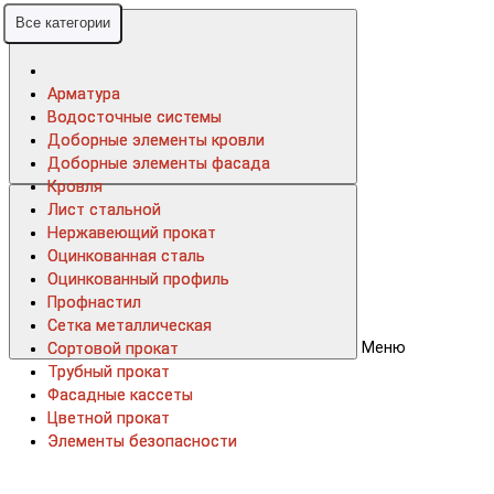
Все категории
Все категории
Арматура
Арматура
Водосточные системы
Водосточные системы
Доборные элементы кровли
Доборные элементы кровли
Доборные элементы фасада
Доборные элементы фасада
Кровля
Кровля
Лист стальной
Лист стальной
Нержавеющий прокат
Нержавеющий прокат
Оцинкованная сталь
Оцинкованная сталь
Оцинкованный профиль
Оцинкованный профиль
Профнастил
Профнастил
Сетка металлическая
Сетка металлическая
Меню
Сортовой прокат
Сортовой прокат
Трубный прокат
Трубный прокат
Фасадные кассеты
Фасадные кассеты
Цветной прокат
Цветной прокат
Элементы безопасности
Элементы безопасности