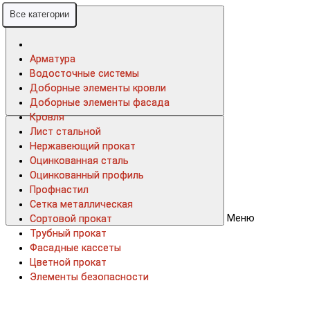
Все категории
Все категории
Арматура
Арматура
Водосточные системы
Водосточные системы
Доборные элементы кровли
Доборные элементы кровли
Доборные элементы фасада
Доборные элементы фасада
Кровля
Кровля
Лист стальной
Лист стальной
Нержавеющий прокат
Нержавеющий прокат
Оцинкованная сталь
Оцинкованная сталь
Оцинкованный профиль
Оцинкованный профиль
Профнастил
Профнастил
Сетка металлическая
Сетка металлическая
Меню
Сортовой прокат
Сортовой прокат
Трубный прокат
Трубный прокат
Фасадные кассеты
Фасадные кассеты
Цветной прокат
Цветной прокат
Элементы безопасности
Элементы безопасности