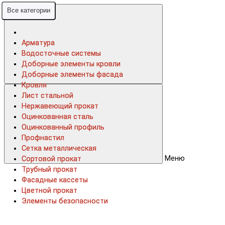
Все категории
Все категории
Арматура
Арматура
Водосточные системы
Водосточные системы
Доборные элементы кровли
Доборные элементы кровли
Доборные элементы фасада
Доборные элементы фасада
Кровля
Кровля
Лист стальной
Лист стальной
Нержавеющий прокат
Нержавеющий прокат
Оцинкованная сталь
Оцинкованная сталь
Оцинкованный профиль
Оцинкованный профиль
Профнастил
Профнастил
Сетка металлическая
Сетка металлическая
Меню
Сортовой прокат
Сортовой прокат
Трубный прокат
Трубный прокат
Фасадные кассеты
Фасадные кассеты
Цветной прокат
Цветной прокат
Элементы безопасности
Элементы безопасности