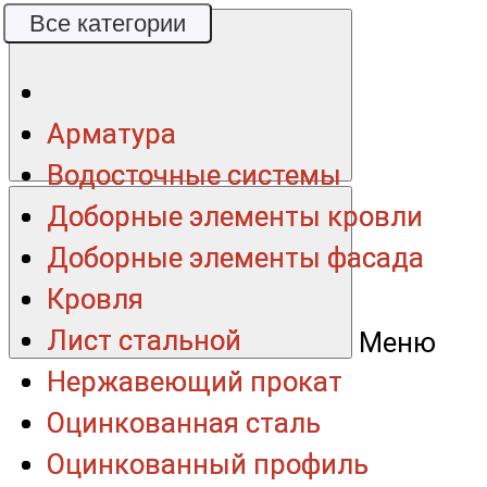
Все категории
Все категории
Арматура
Арматура
Водосточные системы
Водосточные системы
Доборные элементы кровли
Доборные элементы кровли
Доборные элементы фасада
Доборные элементы фасада
Кровля
Кровля
Лист стальной
Лист стальной
Меню
Нержавеющий прокат
Нержавеющий прокат
Оцинкованная сталь
Оцинкованная сталь
Оцинкованный профиль
Оцинкованный профиль