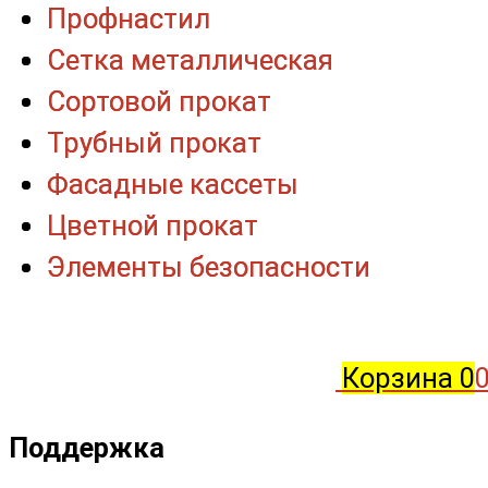
Профнастил
Профнастил
Сетка металлическая
Сетка металлическая
Сортовой прокат
Сортовой прокат
Трубный прокат
Трубный прокат
Фасадные кассеты
Фасадные кассеты
Цветной прокат
Цветной прокат
Элементы безопасности
Элементы безопасности
Корзина
0
0
Поддержка