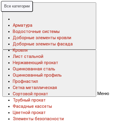
Все категории
Все категории
Арматура
Арматура
Водосточные системы
Водосточные системы
Доборные элементы кровли
Доборные элементы кровли
Доборные элементы фасада
Доборные элементы фасада
Кровля
Кровля
Лист стальной
Лист стальной
Нержавеющий прокат
Нержавеющий прокат
Оцинкованная сталь
Оцинкованная сталь
Оцинкованный профиль
Оцинкованный профиль
Профнастил
Профнастил
Сетка металлическая
Сетка металлическая
Меню
Сортовой прокат
Сортовой прокат
Трубный прокат
Трубный прокат
Фасадные кассеты
Фасадные кассеты
Цветной прокат
Цветной прокат
Элементы безопасности
Элементы безопасности