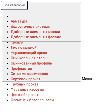
Все категории
Все категории
Арматура
Арматура
Водосточные системы
Водосточные системы
Доборные элементы кровли
Доборные элементы кровли
Доборные элементы фасада
Доборные элементы фасада
Кровля
Кровля
Лист стальной
Лист стальной
Нержавеющий прокат
Нержавеющий прокат
Оцинкованная сталь
Оцинкованная сталь
Оцинкованный профиль
Оцинкованный профиль
Профнастил
Профнастил
Сетка металлическая
Сетка металлическая
Меню
Сортовой прокат
Сортовой прокат
Трубный прокат
Трубный прокат
Фасадные кассеты
Фасадные кассеты
Цветной прокат
Цветной прокат
Элементы безопасности
Элементы безопасности