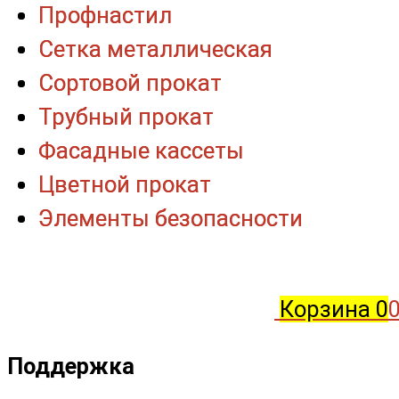
Профнастил
Профнастил
Сетка металлическая
Сетка металлическая
Сортовой прокат
Сортовой прокат
Трубный прокат
Трубный прокат
Фасадные кассеты
Фасадные кассеты
Цветной прокат
Цветной прокат
Элементы безопасности
Элементы безопасности
Корзина
0
0
Поддержка