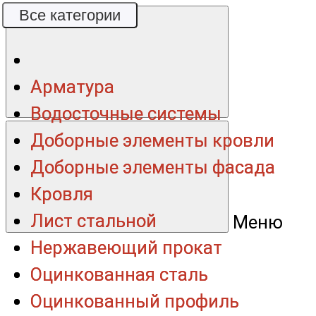
Все категории
Все категории
Арматура
Арматура
Водосточные системы
Водосточные системы
Доборные элементы кровли
Доборные элементы кровли
Доборные элементы фасада
Доборные элементы фасада
Кровля
Кровля
Лист стальной
Лист стальной
Меню
Нержавеющий прокат
Нержавеющий прокат
Оцинкованная сталь
Оцинкованная сталь
Оцинкованный профиль
Оцинкованный профиль