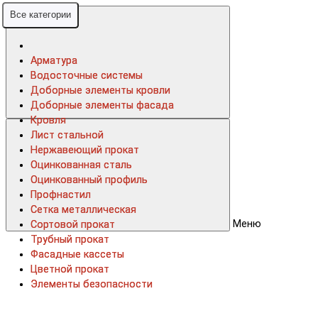
Все категории
Все категории
Арматура
Арматура
Водосточные системы
Водосточные системы
Доборные элементы кровли
Доборные элементы кровли
Доборные элементы фасада
Доборные элементы фасада
Кровля
Кровля
Лист стальной
Лист стальной
Нержавеющий прокат
Нержавеющий прокат
Оцинкованная сталь
Оцинкованная сталь
Оцинкованный профиль
Оцинкованный профиль
Профнастил
Профнастил
Сетка металлическая
Сетка металлическая
Меню
Сортовой прокат
Сортовой прокат
Трубный прокат
Трубный прокат
Фасадные кассеты
Фасадные кассеты
Цветной прокат
Цветной прокат
Элементы безопасности
Элементы безопасности