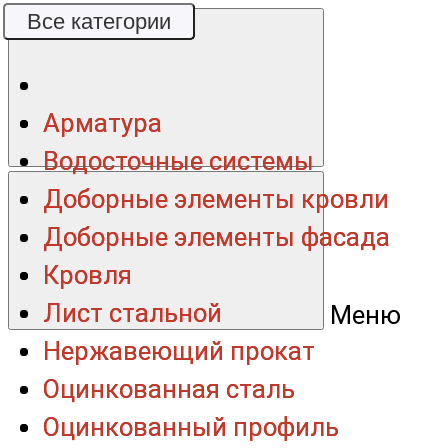
Все категории
Все категории
Арматура
Арматура
Водосточные системы
Водосточные системы
Доборные элементы кровли
Доборные элементы кровли
Доборные элементы фасада
Доборные элементы фасада
Кровля
Кровля
Лист стальной
Лист стальной
Меню
Нержавеющий прокат
Нержавеющий прокат
Оцинкованная сталь
Оцинкованная сталь
Оцинкованный профиль
Оцинкованный профиль