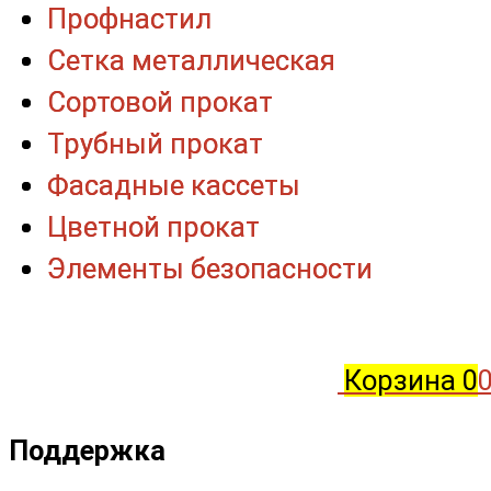
Профнастил
Профнастил
Сетка металлическая
Сетка металлическая
Сортовой прокат
Сортовой прокат
Трубный прокат
Трубный прокат
Фасадные кассеты
Фасадные кассеты
Цветной прокат
Цветной прокат
Элементы безопасности
Элементы безопасности
Корзина
0
0
Поддержка