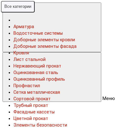
Все категории
Все категории
Арматура
Арматура
Водосточные системы
Водосточные системы
Доборные элементы кровли
Доборные элементы кровли
Доборные элементы фасада
Доборные элементы фасада
Кровля
Кровля
Лист стальной
Лист стальной
Нержавеющий прокат
Нержавеющий прокат
Оцинкованная сталь
Оцинкованная сталь
Оцинкованный профиль
Оцинкованный профиль
Профнастил
Профнастил
Сетка металлическая
Сетка металлическая
Меню
Сортовой прокат
Сортовой прокат
Трубный прокат
Трубный прокат
Фасадные кассеты
Фасадные кассеты
Цветной прокат
Цветной прокат
Элементы безопасности
Элементы безопасности