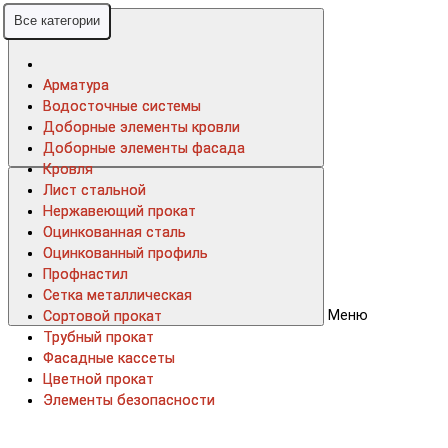
Все категории
Все категории
Арматура
Арматура
Водосточные системы
Водосточные системы
Доборные элементы кровли
Доборные элементы кровли
Доборные элементы фасада
Доборные элементы фасада
Кровля
Кровля
Лист стальной
Лист стальной
Нержавеющий прокат
Нержавеющий прокат
Оцинкованная сталь
Оцинкованная сталь
Оцинкованный профиль
Оцинкованный профиль
Профнастил
Профнастил
Сетка металлическая
Сетка металлическая
Меню
Сортовой прокат
Сортовой прокат
Трубный прокат
Трубный прокат
Фасадные кассеты
Фасадные кассеты
Цветной прокат
Цветной прокат
Элементы безопасности
Элементы безопасности