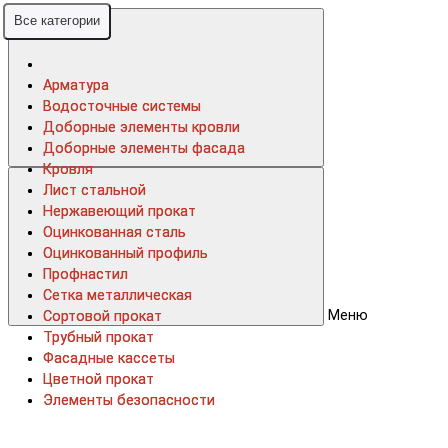
Все категории
Все категории
Арматура
Арматура
Водосточные системы
Водосточные системы
Доборные элементы кровли
Доборные элементы кровли
Доборные элементы фасада
Доборные элементы фасада
Кровля
Кровля
Лист стальной
Лист стальной
Нержавеющий прокат
Нержавеющий прокат
Оцинкованная сталь
Оцинкованная сталь
Оцинкованный профиль
Оцинкованный профиль
Профнастил
Профнастил
Сетка металлическая
Сетка металлическая
Меню
Сортовой прокат
Сортовой прокат
Трубный прокат
Трубный прокат
Фасадные кассеты
Фасадные кассеты
Цветной прокат
Цветной прокат
Элементы безопасности
Элементы безопасности