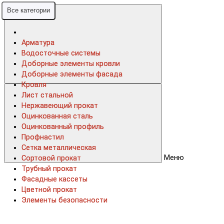
Все категории
Все категории
Арматура
Арматура
Водосточные системы
Водосточные системы
Доборные элементы кровли
Доборные элементы кровли
Доборные элементы фасада
Доборные элементы фасада
Кровля
Кровля
Лист стальной
Лист стальной
Нержавеющий прокат
Нержавеющий прокат
Оцинкованная сталь
Оцинкованная сталь
Оцинкованный профиль
Оцинкованный профиль
Профнастил
Профнастил
Сетка металлическая
Сетка металлическая
Меню
Сортовой прокат
Сортовой прокат
Трубный прокат
Трубный прокат
Фасадные кассеты
Фасадные кассеты
Цветной прокат
Цветной прокат
Элементы безопасности
Элементы безопасности