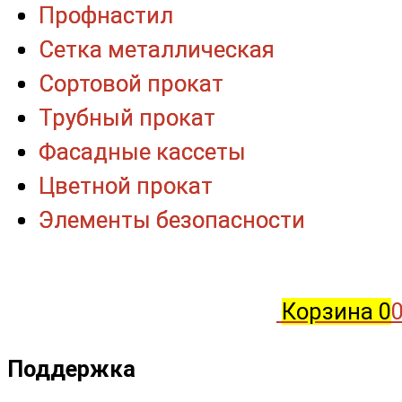
Профнастил
Профнастил
Сетка металлическая
Сетка металлическая
Сортовой прокат
Сортовой прокат
Трубный прокат
Трубный прокат
Фасадные кассеты
Фасадные кассеты
Цветной прокат
Цветной прокат
Элементы безопасности
Элементы безопасности
Корзина
0
0
Поддержка