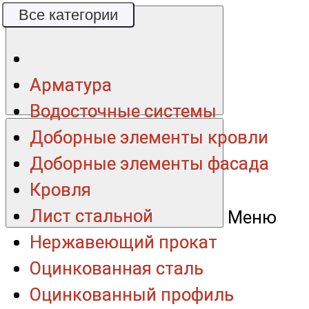
Все категории
Все категории
Арматура
Арматура
Водосточные системы
Водосточные системы
Доборные элементы кровли
Доборные элементы кровли
Доборные элементы фасада
Доборные элементы фасада
Кровля
Кровля
Лист стальной
Лист стальной
Меню
Нержавеющий прокат
Нержавеющий прокат
Оцинкованная сталь
Оцинкованная сталь
Оцинкованный профиль
Оцинкованный профиль