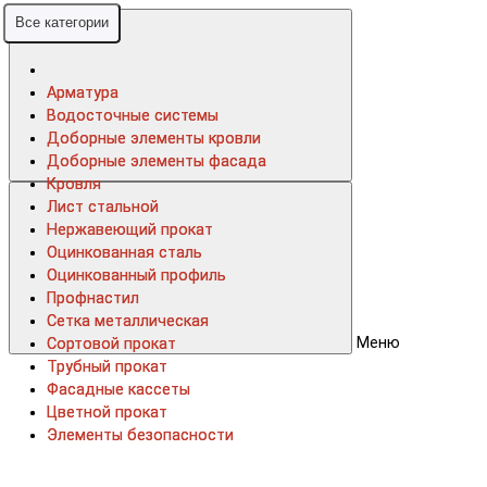
Все категории
Все категории
Арматура
Арматура
Водосточные системы
Водосточные системы
Доборные элементы кровли
Доборные элементы кровли
Доборные элементы фасада
Доборные элементы фасада
Кровля
Кровля
Лист стальной
Лист стальной
Нержавеющий прокат
Нержавеющий прокат
Оцинкованная сталь
Оцинкованная сталь
Оцинкованный профиль
Оцинкованный профиль
Профнастил
Профнастил
Сетка металлическая
Сетка металлическая
Меню
Сортовой прокат
Сортовой прокат
Трубный прокат
Трубный прокат
Фасадные кассеты
Фасадные кассеты
Цветной прокат
Цветной прокат
Элементы безопасности
Элементы безопасности