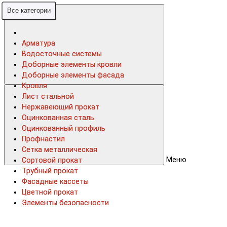
Все категории
Все категории
Арматура
Арматура
Водосточные системы
Водосточные системы
Доборные элементы кровли
Доборные элементы кровли
Доборные элементы фасада
Доборные элементы фасада
Кровля
Кровля
Лист стальной
Лист стальной
Нержавеющий прокат
Нержавеющий прокат
Оцинкованная сталь
Оцинкованная сталь
Оцинкованный профиль
Оцинкованный профиль
Профнастил
Профнастил
Сетка металлическая
Сетка металлическая
Меню
Сортовой прокат
Сортовой прокат
Трубный прокат
Трубный прокат
Фасадные кассеты
Фасадные кассеты
Цветной прокат
Цветной прокат
Элементы безопасности
Элементы безопасности