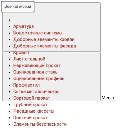
Все категории
Все категории
Арматура
Арматура
Водосточные системы
Водосточные системы
Доборные элементы кровли
Доборные элементы кровли
Доборные элементы фасада
Доборные элементы фасада
Кровля
Кровля
Лист стальной
Лист стальной
Нержавеющий прокат
Нержавеющий прокат
Оцинкованная сталь
Оцинкованная сталь
Оцинкованный профиль
Оцинкованный профиль
Профнастил
Профнастил
Сетка металлическая
Сетка металлическая
Меню
Сортовой прокат
Сортовой прокат
Трубный прокат
Трубный прокат
Фасадные кассеты
Фасадные кассеты
Цветной прокат
Цветной прокат
Элементы безопасности
Элементы безопасности