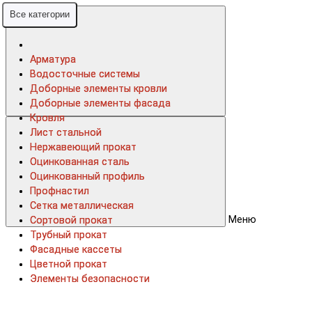
Все категории
Все категории
Арматура
Арматура
Водосточные системы
Водосточные системы
Доборные элементы кровли
Доборные элементы кровли
Доборные элементы фасада
Доборные элементы фасада
Кровля
Кровля
Лист стальной
Лист стальной
Нержавеющий прокат
Нержавеющий прокат
Оцинкованная сталь
Оцинкованная сталь
Оцинкованный профиль
Оцинкованный профиль
Профнастил
Профнастил
Сетка металлическая
Сетка металлическая
Меню
Сортовой прокат
Сортовой прокат
Трубный прокат
Трубный прокат
Фасадные кассеты
Фасадные кассеты
Цветной прокат
Цветной прокат
Элементы безопасности
Элементы безопасности