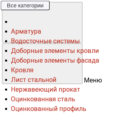
Все категории
Все категории
Арматура
Арматура
Водосточные системы
Водосточные системы
Доборные элементы кровли
Доборные элементы кровли
Доборные элементы фасада
Доборные элементы фасада
Кровля
Кровля
Лист стальной
Лист стальной
Меню
Нержавеющий прокат
Нержавеющий прокат
Оцинкованная сталь
Оцинкованная сталь
Оцинкованный профиль
Оцинкованный профиль