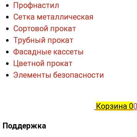
Профнастил
Профнастил
Сетка металлическая
Сетка металлическая
Сортовой прокат
Сортовой прокат
Трубный прокат
Трубный прокат
Фасадные кассеты
Фасадные кассеты
Цветной прокат
Цветной прокат
Элементы безопасности
Элементы безопасности
Корзина
0
0
Поддержка