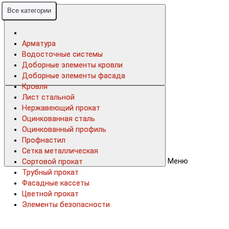
Все категории
Все категории
Арматура
Арматура
Водосточные системы
Водосточные системы
Доборные элементы кровли
Доборные элементы кровли
Доборные элементы фасада
Доборные элементы фасада
Кровля
Кровля
Лист стальной
Лист стальной
Нержавеющий прокат
Нержавеющий прокат
Оцинкованная сталь
Оцинкованная сталь
Оцинкованный профиль
Оцинкованный профиль
Профнастил
Профнастил
Сетка металлическая
Сетка металлическая
Меню
Сортовой прокат
Сортовой прокат
Трубный прокат
Трубный прокат
Фасадные кассеты
Фасадные кассеты
Цветной прокат
Цветной прокат
Элементы безопасности
Элементы безопасности