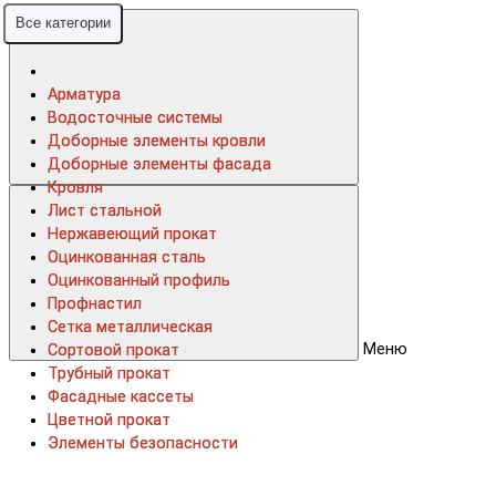
Все категории
Все категории
Арматура
Арматура
Водосточные системы
Водосточные системы
Доборные элементы кровли
Доборные элементы кровли
Доборные элементы фасада
Доборные элементы фасада
Кровля
Кровля
Лист стальной
Лист стальной
Нержавеющий прокат
Нержавеющий прокат
Оцинкованная сталь
Оцинкованная сталь
Оцинкованный профиль
Оцинкованный профиль
Профнастил
Профнастил
Сетка металлическая
Сетка металлическая
Меню
Сортовой прокат
Сортовой прокат
Трубный прокат
Трубный прокат
Фасадные кассеты
Фасадные кассеты
Цветной прокат
Цветной прокат
Элементы безопасности
Элементы безопасности