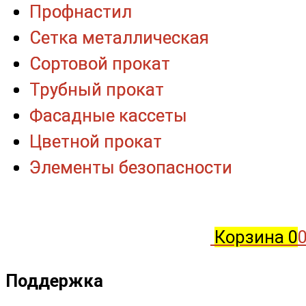
Профнастил
Профнастил
Сетка металлическая
Сетка металлическая
Сортовой прокат
Сортовой прокат
Трубный прокат
Трубный прокат
Фасадные кассеты
Фасадные кассеты
Цветной прокат
Цветной прокат
Элементы безопасности
Элементы безопасности
Корзина
0
0
Поддержка