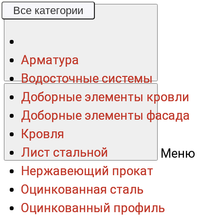
Все категории
Все категории
Арматура
Арматура
Водосточные системы
Водосточные системы
Доборные элементы кровли
Доборные элементы кровли
Доборные элементы фасада
Доборные элементы фасада
Кровля
Кровля
Лист стальной
Лист стальной
Меню
Нержавеющий прокат
Нержавеющий прокат
Оцинкованная сталь
Оцинкованная сталь
Оцинкованный профиль
Оцинкованный профиль