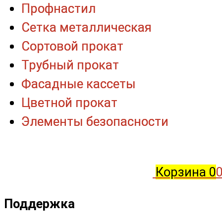
Профнастил
Профнастил
Сетка металлическая
Сетка металлическая
Сортовой прокат
Сортовой прокат
Трубный прокат
Трубный прокат
Фасадные кассеты
Фасадные кассеты
Цветной прокат
Цветной прокат
Элементы безопасности
Элементы безопасности
Корзина
0
0
Поддержка