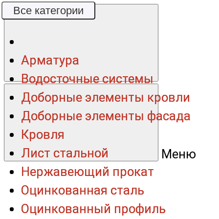
Все категории
Все категории
Арматура
Арматура
Водосточные системы
Водосточные системы
Доборные элементы кровли
Доборные элементы кровли
Доборные элементы фасада
Доборные элементы фасада
Кровля
Кровля
Лист стальной
Лист стальной
Меню
Нержавеющий прокат
Нержавеющий прокат
Оцинкованная сталь
Оцинкованная сталь
Оцинкованный профиль
Оцинкованный профиль