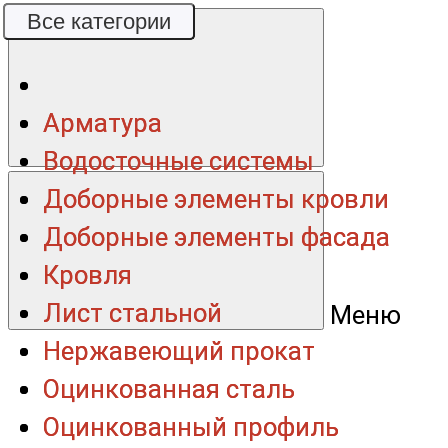
Все категории
Все категории
Арматура
Арматура
Водосточные системы
Водосточные системы
Доборные элементы кровли
Доборные элементы кровли
Доборные элементы фасада
Доборные элементы фасада
Кровля
Кровля
Лист стальной
Лист стальной
Меню
Нержавеющий прокат
Нержавеющий прокат
Оцинкованная сталь
Оцинкованная сталь
Оцинкованный профиль
Оцинкованный профиль