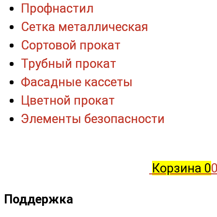
Профнастил
Профнастил
Сетка металлическая
Сетка металлическая
Сортовой прокат
Сортовой прокат
Трубный прокат
Трубный прокат
Фасадные кассеты
Фасадные кассеты
Цветной прокат
Цветной прокат
Элементы безопасности
Элементы безопасности
Корзина
0
0
Поддержка