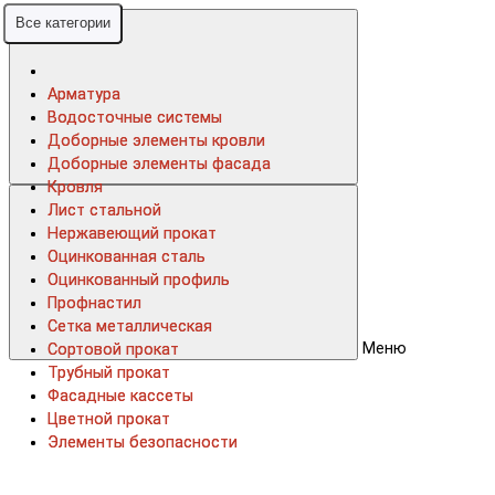
Все категории
Все категории
Арматура
Арматура
Водосточные системы
Водосточные системы
Доборные элементы кровли
Доборные элементы кровли
Доборные элементы фасада
Доборные элементы фасада
Кровля
Кровля
Лист стальной
Лист стальной
Нержавеющий прокат
Нержавеющий прокат
Оцинкованная сталь
Оцинкованная сталь
Оцинкованный профиль
Оцинкованный профиль
Профнастил
Профнастил
Сетка металлическая
Сетка металлическая
Меню
Сортовой прокат
Сортовой прокат
Трубный прокат
Трубный прокат
Фасадные кассеты
Фасадные кассеты
Цветной прокат
Цветной прокат
Элементы безопасности
Элементы безопасности