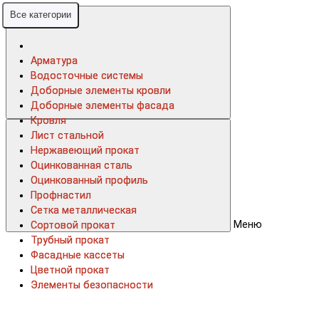
Все категории
Все категории
Арматура
Арматура
Водосточные системы
Водосточные системы
Доборные элементы кровли
Доборные элементы кровли
Доборные элементы фасада
Доборные элементы фасада
Кровля
Кровля
Лист стальной
Лист стальной
Нержавеющий прокат
Нержавеющий прокат
Оцинкованная сталь
Оцинкованная сталь
Оцинкованный профиль
Оцинкованный профиль
Профнастил
Профнастил
Сетка металлическая
Сетка металлическая
Меню
Сортовой прокат
Сортовой прокат
Трубный прокат
Трубный прокат
Фасадные кассеты
Фасадные кассеты
Цветной прокат
Цветной прокат
Элементы безопасности
Элементы безопасности