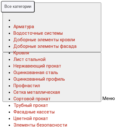
Все категории
Все категории
Арматура
Арматура
Водосточные системы
Водосточные системы
Доборные элементы кровли
Доборные элементы кровли
Доборные элементы фасада
Доборные элементы фасада
Кровля
Кровля
Лист стальной
Лист стальной
Нержавеющий прокат
Нержавеющий прокат
Оцинкованная сталь
Оцинкованная сталь
Оцинкованный профиль
Оцинкованный профиль
Профнастил
Профнастил
Сетка металлическая
Сетка металлическая
Меню
Сортовой прокат
Сортовой прокат
Трубный прокат
Трубный прокат
Фасадные кассеты
Фасадные кассеты
Цветной прокат
Цветной прокат
Элементы безопасности
Элементы безопасности