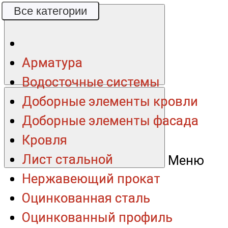
Все категории
Все категории
Арматура
Арматура
Водосточные системы
Водосточные системы
Доборные элементы кровли
Доборные элементы кровли
Доборные элементы фасада
Доборные элементы фасада
Кровля
Кровля
Лист стальной
Лист стальной
Меню
Нержавеющий прокат
Нержавеющий прокат
Оцинкованная сталь
Оцинкованная сталь
Оцинкованный профиль
Оцинкованный профиль