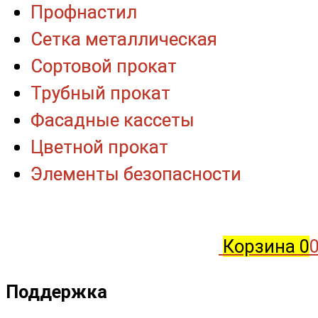
Профнастил
Профнастил
Сетка металлическая
Сетка металлическая
Сортовой прокат
Сортовой прокат
Трубный прокат
Трубный прокат
Фасадные кассеты
Фасадные кассеты
Цветной прокат
Цветной прокат
Элементы безопасности
Элементы безопасности
Корзина
0
0
Поддержка