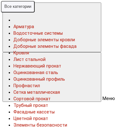
Все категории
Все категории
Арматура
Арматура
Водосточные системы
Водосточные системы
Доборные элементы кровли
Доборные элементы кровли
Доборные элементы фасада
Доборные элементы фасада
Кровля
Кровля
Лист стальной
Лист стальной
Нержавеющий прокат
Нержавеющий прокат
Оцинкованная сталь
Оцинкованная сталь
Оцинкованный профиль
Оцинкованный профиль
Профнастил
Профнастил
Сетка металлическая
Сетка металлическая
Меню
Сортовой прокат
Сортовой прокат
Трубный прокат
Трубный прокат
Фасадные кассеты
Фасадные кассеты
Цветной прокат
Цветной прокат
Элементы безопасности
Элементы безопасности