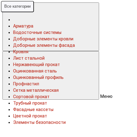
Все категории
Все категории
Арматура
Арматура
Водосточные системы
Водосточные системы
Доборные элементы кровли
Доборные элементы кровли
Доборные элементы фасада
Доборные элементы фасада
Кровля
Кровля
Лист стальной
Лист стальной
Нержавеющий прокат
Нержавеющий прокат
Оцинкованная сталь
Оцинкованная сталь
Оцинкованный профиль
Оцинкованный профиль
Профнастил
Профнастил
Сетка металлическая
Сетка металлическая
Меню
Сортовой прокат
Сортовой прокат
Трубный прокат
Трубный прокат
Фасадные кассеты
Фасадные кассеты
Цветной прокат
Цветной прокат
Элементы безопасности
Элементы безопасности