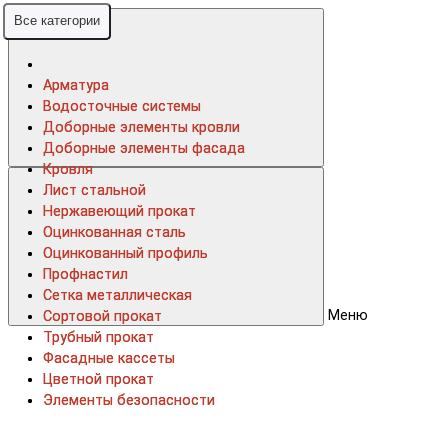
Все категории
Все категории
Арматура
Арматура
Водосточные системы
Водосточные системы
Доборные элементы кровли
Доборные элементы кровли
Доборные элементы фасада
Доборные элементы фасада
Кровля
Кровля
Лист стальной
Лист стальной
Нержавеющий прокат
Нержавеющий прокат
Оцинкованная сталь
Оцинкованная сталь
Оцинкованный профиль
Оцинкованный профиль
Профнастил
Профнастил
Сетка металлическая
Сетка металлическая
Меню
Сортовой прокат
Сортовой прокат
Трубный прокат
Трубный прокат
Фасадные кассеты
Фасадные кассеты
Цветной прокат
Цветной прокат
Элементы безопасности
Элементы безопасности